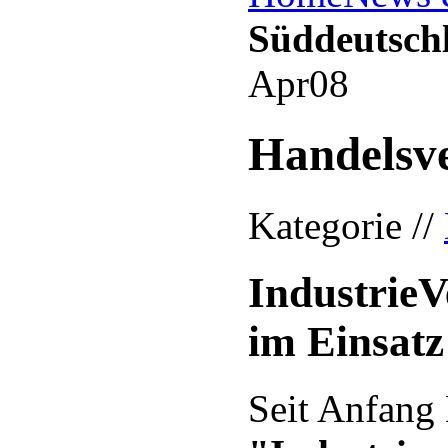
Süddeutsch
Apr
08
Handelsv
Kategorie //
IndustrieV
im Einsatz
Seit Anfang 