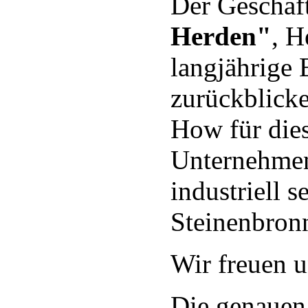
Der Geschäf
Herden"
, H
langjährige
zurückblick
How für dies
Unternehmens
industriell s
Steinenbronn
Wir freuen u
Die genauen 