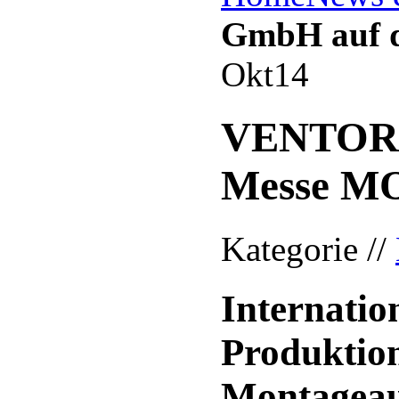
GmbH auf 
Okt
14
VENTOR-
Messe M
Kategorie //
Internatio
Produktio
Montageau