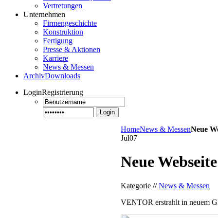
Vertretungen
Unternehmen
Firmengeschichte
Konstruktion
Fertigung
Presse & Aktionen
Karriere
News & Messen
Archiv
Downloads
Login
Registrierung
Login
Home
News & Messen
Neue Web
Jul
07
Neue Webseite 
Kategorie //
News & Messen
VENTOR erstrahlt in neuem Gl