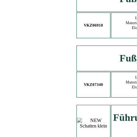
L
Materi
VKZ06910
El
Fuß
L
Materi
VKZ07340
El
Führu