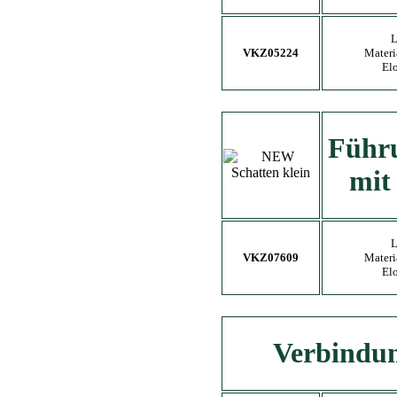
L
VKZ05224
Materi
El
Führu
mit
L
VKZ07609
Materi
El
Verbindun