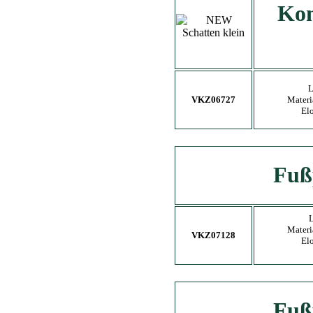
Kon
L
VKZ06727
Materi
El
Fuß
L
Materi
VKZ07128
El
Fuß