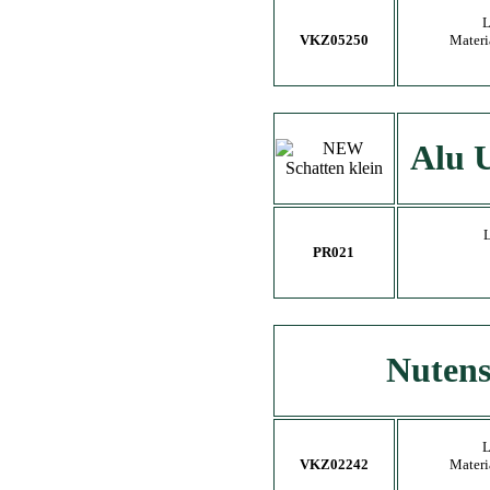
L
VKZ05250
Materi
Alu U
L
PR021
Nutens
L
VKZ02242
Materi