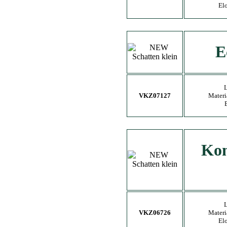
El
E
VKZ07127
Materi
Kon
VKZ06726
Materi
El